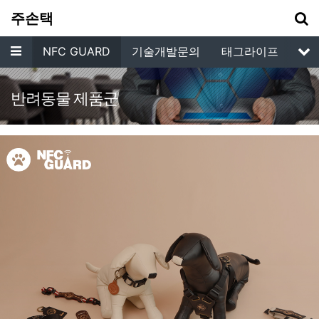
기
주손택
메뉴
루션
NFC GUARD
기술개발문의
태그라이프
고
서
반려동물 제품군