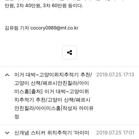
만원, 2차 40만원, 3차 60만원 등이다.
김유림 기자
cocory
0989@
mt.co.kr
SNS 공유
관련자료
작성일
이거 대박~고양이위치추적기 추천/
2019.07.25 17:13
고양이 산책/페르시안친칠라/아이
미스홈[출처] 이거 대박~고양이위
치추적기 추천/고양이 산책/페르시
안친칠라/아이미스홈|작성자 까미유
정
작성일
신개념 스티커 위치추적기 ‘아이미
2019.07.25 17:01