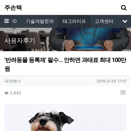
기
주손택
메뉴
 GUARD
기술개발문의
태그라이프
고객센터
서
사용자후기
'반려동물 등록제' 필수… 안하면 과태료 최대 100만
원
작성자 정보
작성
작성일
내안에너
2019.07.25 17:07
컨텐츠 정보
목
조회
3,942
본문