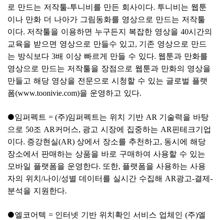
로 만드는 저작툴
투니비를 만든 회사이다
투니비는 웹툰
-
.
이나 만화 더 나아가 그림동화를 영상으로 만드는 저작툴
이다
저작툴을 이용하면 누구든지 복잡한 영상을
시간의
.
40
교육을 받으면 영상으로 만들수 있고
기존 영상으로 만드
,
는 방식보다
배 이상 빠르게 만들 수 있다
웹툰과 만화를
3
.
영상으로 만드는 저작툴을 장점으로 웹툰과 만화의 영상을
만들고 해당 영상을 전문으로 시청할 수 있는 글로벌 플랫
폼
을 운영하고 있다
(
www.toonivie.com)
.
●
임퍼펙트
주
임퍼펙트는 위치 기반
기술력을 바탕
= (
)
AR
으로
조
커머스
광고 시장에 집중하는
핀테크기업
50
AR
,
AR
이다
증강현실
상에서 장소를 추천하고
동시에 해당
.
(AR)
,
장소에서 판매하는 상품을 바로 구매하여 사용할 수 있는
모바일 플랫폼을 운영한다
또한
플랫폼을 사용하는 사용
.
,
자의 위치
나이
성별 데이터를 실시간 수집해
광고
결제
/
/
AR
-
-
분석을 지원한다
.
●
엘코어텍
인터넷 기반 위치확인 서비스 업체인
주
엘
=
(
)