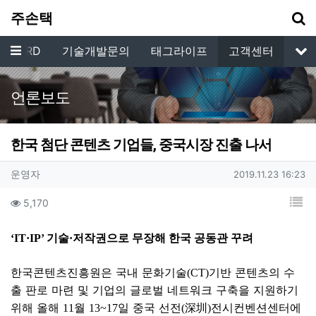
기
주손택
메뉴
 GUARD
기술개발문의
태그라이프
고객센터
서
언론보도
한국 첨단 콘텐츠 기업들, 중국시장 진출 나서
작성자 정보
작성
작성일
운영자
2019.11.23 16:23
컨텐츠 정보
목
조회
5,170
본문
기술
저작권으로 무장해 한국 공동관 꾸려
‘IT·IP’
·
한국콘텐츠진흥원은 국내 문화기술
기반 콘텐츠의 수
(CT)
출 판로 마련 및 기업의 글로벌 네트워크 구축을 지원하기
위해 올해
월
일 중국 선전
深圳
전시컨벤션센터에
11
13~17
(
)