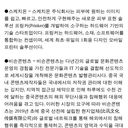
●
스케치온
스케치온 주식회사는 피부에 원하는 이미지
=
를 쉽고
빠르고
안전하게 구현해주는 새로운 피부 표현 솔
,
,
루션 프링커
를 개발하여 소구하는 하드웨어 기반의
(Prinker)
기술 스타트업이다
프링커는 하드웨어
소재
소프트웨어를
.
,
,
통합하는 컨셉이며
세계 최초
유일의
회용 디자인 모바일
,
·
1
프린터 솔루션이다
.
●
비손콘텐츠
비손콘텐츠는 다년간의 글로벌 문화콘텐츠
=
운영의 경험을 가진 전문가들과
기술을 결합해 선도적으
IT
로 세계시장을 개척해온 문화콘텐츠 발행관리사다
중국 국
.
내 콘텐츠제작자들은 국내에서의 저작권 관리에 대한 이해
는 깊지만
지역적 접근성 제약으로 인해 하루에도 수천 건
,
에 달하는 중국콘텐츠의 해외 무단사용과 침해행위 대응에
어려움을 겪고 있다
이러한 시장의 요구에 따라 비손콘텐
.
츠는
년 초에 중국 선전에 설립한 현지업체
比讯文化
2019
(
传媒有限公司
와 글로벌 네트워크를 통해 해외에서의 침해
)
행위를 즉각적으로 통제하고
콘텐츠의 영역과 수익을 극대
,