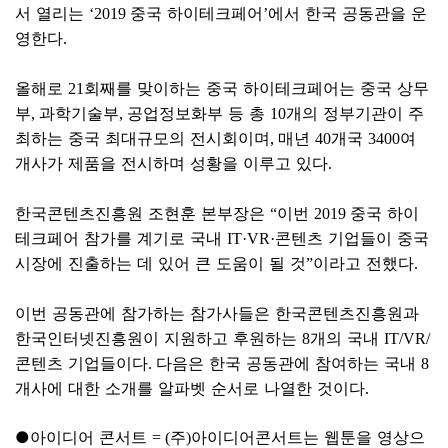
서 열리는
중국 하이테크페어
에서 한국 공동관을 운
‘2019
’
영한다
.
올해로
회째를 맞이하는 중국 하이테크페어는 중국 상무
21
부
과학기술부
공업정보화부 등 총
개의 정부기관이 주
,
,
10
최하는 중국 최대규모의 전시회이며
매년
개국
여
,
40
3400
개사가 제품을 전시하며 성황을 이루고 있다
.
한국콘텐츠진흥원 조현훈 본부장은
이번
중국 하이
“
2019
테크페어 참가를 계기로 국내
콘텐츠 기업들이 중국
IT·VR·
시장에 진출하는 데 있어 큰 도움이 될 것
이라고 전했다
”
.
이번 공동관에 참가하는 참가사들은 한국콘텐츠진흥원과
한국인터넷진흥원이 지원하고 후원하는
개의 국내
8
IT/VR/
콘텐츠 기업들이다
다음은 한국 공동관에 참여하는 국내
.
8
개사에 대한 소개를 알파벳 순서로 나열한 것이다
.
●
아이디어 콘서트
주
아이디어콘서트는 웹툰을 영상으
= (
)