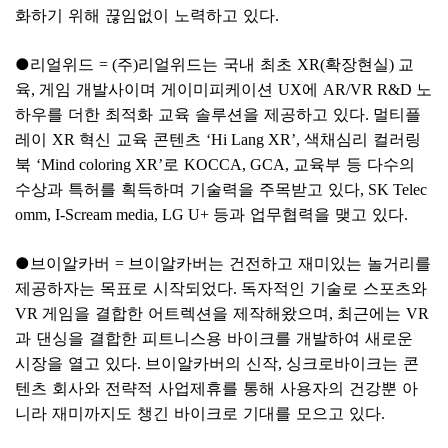
화하기 위해 끊임없이 노력하고 있다
.
●
리얼위드
주
리얼위드는 국내 최초
확장현실
교
= (
)
XR(
)
육
게임 개발사이며 게이미피케이션
에
노
,
UX
AR/VR R&D
하우를 더한 최적화 교육 솔루션을 제공하고 있다
멀티플
.
레이
혁신 교육 콘텐츠
색채심리 컬러링
XR
‘Hi Lang XR’,
북
로
교육부 등 다수의
‘Mind coloring XR’
KOCCA, GCA,
수상과 특허를 획득하며 기술력을 주목받고 있다
, SK Telec
등과 업무협력을 맺고 있다
omm, I-Scream media, LG U+
.
●
브이알카버
브이알카버는 건전하고 재미있는 놀거리를
=
제공하자는 목표로 시작되었다
독자적인 기술로 스포츠와
.
게임을 결합한 어트렉션을 제작해왔으며
최근에는
VR
,
VR
과 댄싱을 결합한 피트니스용 바이크를 개발하여 새로운
시장을 열고 있다
브이알카버의 신작
싱크로바이크는 콘
.
,
텐츠 회사와 전략적 사업제휴를 통해 사용자의 건강뿐 아
니라 재미까지도 챙긴 바이크로 기대를 모으고 있다
.