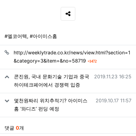
SNS 공유
태그
#엘코어텍
,
#아이미스홈
관련자료
http://weeklytrade.co.kr/news/view.html?section=1
회 연결
&category=3&item=&no=58719​
1472
작성일
콘진원, 국내 문화기술 기업과 중국
2019.11.23 16:25
하이테크페어에서 경쟁력 입증
작성일
몇천원짜리 위치추적기? 아이미스
2019.10.17 11:57
홈 ‘와디즈’ 펀딩 예정
댓글
0
개