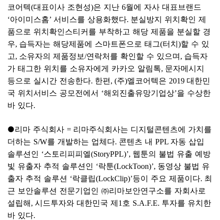
코어텍
대표이사 조현성
은 지난
월에 자사 대표브랜드
(
)
6
아이미스홈
서비스를 상용화했다
분실방지 위치확인 제
‘
’
.
품으로 위치확인스티커를 부착하고 해당 제품을 분실할 경
우
습득자는 해당제품에 스마트폰으로 태그
터치
할 수 있
,
(
)
고
소유자의 제품정보
연락처를 확인할 수 있으며
습득자
,
/
,
가 태그한 위치를 소유자에게 카카오 알림톡
문자메시지
,
등으로 실시간 전송한다
한편
주
엘코어텍은
대한민
.
, (
)
2019
국 위치서비스 공모전에서
해외진출유망기업상
을 수상한
‘
’
바 있다
.
●
리마 주식회사
리마주식회사는 디지털콘텐츠에 가치를
=
더하는
를 개발하는 업체다
콘텐츠 내
자동 삽입
S/W
.
PPL
솔루션인
스토리피피엘
웹툰의 불법 유출 예방
‘
(StoryPPL)’,
빛 유출자 추적 솔루션인
락툰
동영상 불법 유
‘
(LockToon)’,
출자 추적 솔루션
락클립
등이 주요 제품이다
최
‘
(LockClip)’
.
근 보안솔루션 전문기업인
㈜
리마보안연구소를 자회사로
설립해
시드투자와 대한민국 제
호
투자를 유치한
,
1
S.A.F.E.
바 있다
.