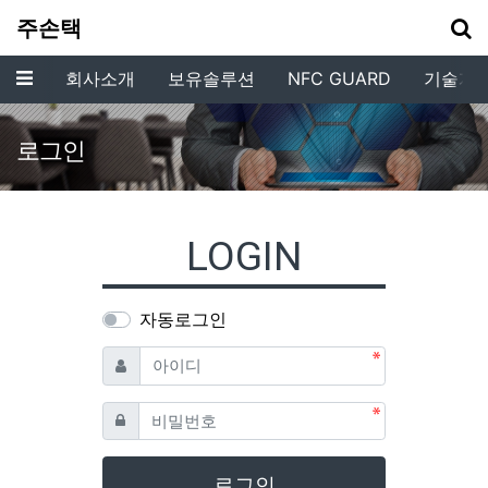
기
주손택
메뉴
회사소개
보유솔루션
NFC GUARD
기술개
로그인
LOGIN
자동로그인
필수
아이디
필수
비밀번호
로그인